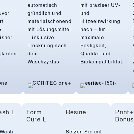
automatisch,
mit präziser UV-
uvor.
gründlich und
und
rt
materialschonend
Hitzeeinwirkung
e
mit Lösungsmittel
nach – für
isher
– inklusive
maximale
Trocknung nach
Festigkeit,
keiten.
dem
Qualität und
Waschzyklus.
Biokompatibilität.
ash L
Form
Resine
Print+
Cure L
Bonus
 Wash
Setzen Sie mit