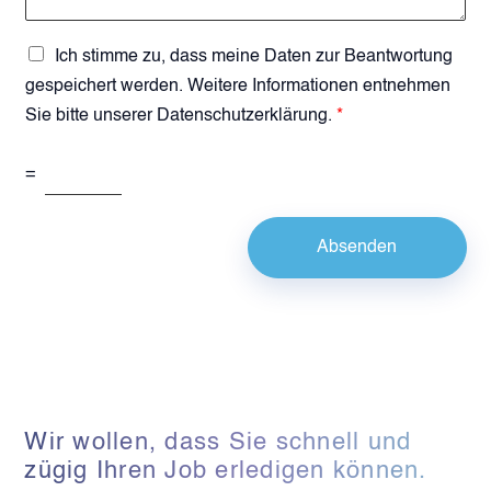
l
i
e
D
Ich stimme zu, dass meine Daten zur Beantwortung
g
S
gespeichert werden. Weitere Informationen entnehmen
e
G
Sie bitte unserer Datenschutzerklärung.
*
n
V
*
O
-
S
=
E
p
i
a
n
m
Absenden
v
-
e
A
r
b
s
f
t
r
ä
a
n
g
d
e
n
*
Wir wollen, dass Sie schnell und
i
zügig Ihren Job erledigen können.
s