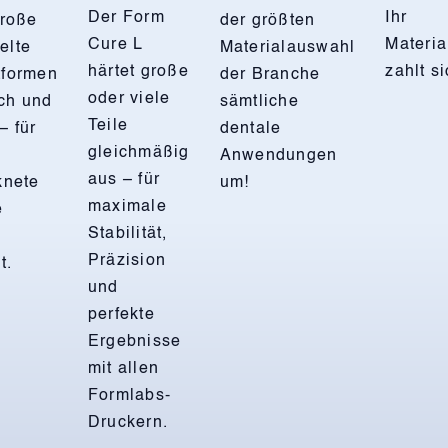
Der Form
Ihr
große
der größten
Cure L
Materia
elte
Materialauswahl
härtet große
zahlt s
tformen
der Branche
oder viele
ch und
sämtliche
Teile
– für
dentale
gleichmäßig
Anwendungen
aus – für
knete
um!
maximale
e
Stabilität,
Präzision
t.
und
perfekte
Ergebnisse
mit allen
Formlabs-
Druckern.