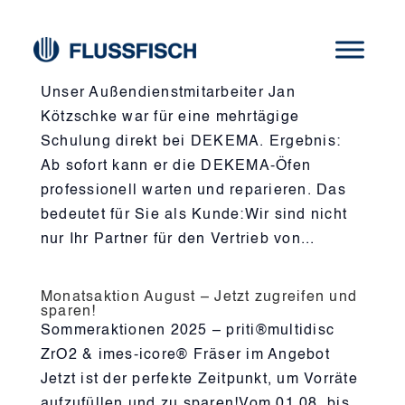
Neuer Service: Eigene Wartung und
Reparatur von DEKEMA-Öfen
Unser Außendienstmitarbeiter Jan
Kötzschke war für eine mehrtägige
Schulung direkt bei DEKEMA. Ergebnis:
Ab sofort kann er die DEKEMA-Öfen
professionell warten und reparieren. Das
bedeutet für Sie als Kunde:Wir sind nicht
nur Ihr Partner für den Vertrieb von...
Monatsaktion August – Jetzt zugreifen und
sparen!
Sommeraktionen 2025 – priti®multidisc
ZrO2 & imes-icore® Fräser im Angebot
Jetzt ist der perfekte Zeitpunkt, um Vorräte
aufzufüllen und zu sparen!Vom 01.08. bis