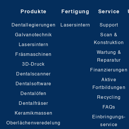
Produkte
Fertigung
Service
Dentallegierungen
Lasersintern
Support
Galvanotechnik
Scan &
Konstruktion
Lasersintern
Wartung &
Fräsmaschinen
Reparatur
3D-Druck
Finanzierungen
Dentalscanner
Aktive
Dentalsoftware
Fortbildungen
Dentalöfen
Recycling
Dentalfräser
FAQs
Keramikmassen
Einbringungs-
Oberlächenveredelung
service