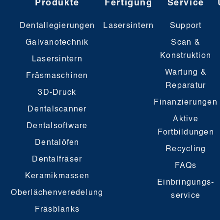
Produkte
Fertigung
Service
Dentallegierungen
Lasersintern
Support
Galvanotechnik
Scan &
Konstruktion
Lasersintern
Wartung &
Fräsmaschinen
Reparatur
3D-Druck
Finanzierungen
Dentalscanner
Aktive
Dentalsoftware
Fortbildungen
Dentalöfen
Recycling
Dentalfräser
FAQs
Keramikmassen
Einbringungs-
Oberlächenveredelung
service
Fräsblanks