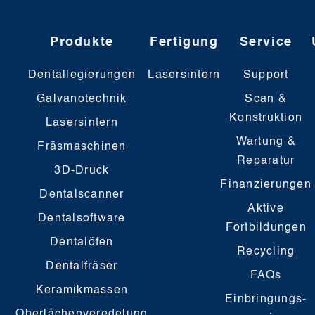
Produkte
Fertigung
Service
Dentallegierungen
Lasersintern
Support
Galvanotechnik
Scan &
Konstruktion
Lasersintern
Wartung &
Fräsmaschinen
Reparatur
3D-Druck
Finanzierungen
Dentalscanner
Aktive
Dentalsoftware
Fortbildungen
Dentalöfen
Recycling
Dentalfräser
FAQs
Keramikmassen
Einbringungs-
Oberlächenveredelung