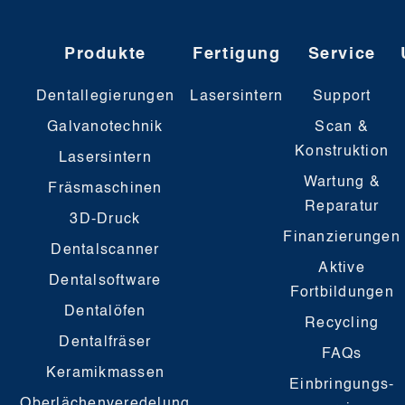
Produkte
Fertigung
Service
Dentallegierungen
Lasersintern
Support
Galvanotechnik
Scan &
Konstruktion
Lasersintern
Wartung &
Fräsmaschinen
Reparatur
3D-Druck
Finanzierungen
Dentalscanner
Aktive
Dentalsoftware
Fortbildungen
Dentalöfen
Recycling
Dentalfräser
FAQs
Keramikmassen
Einbringungs-
Oberlächenveredelung